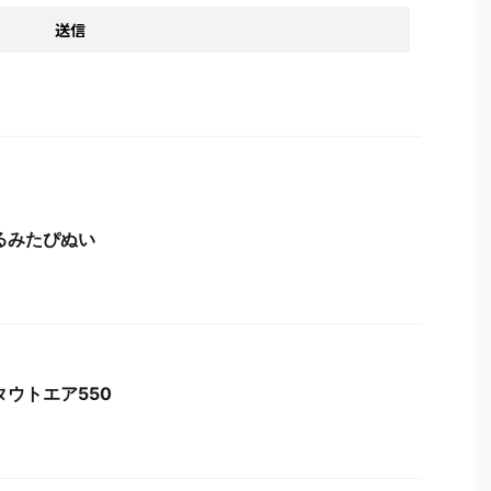
るみたぴぬい
タウトエア550