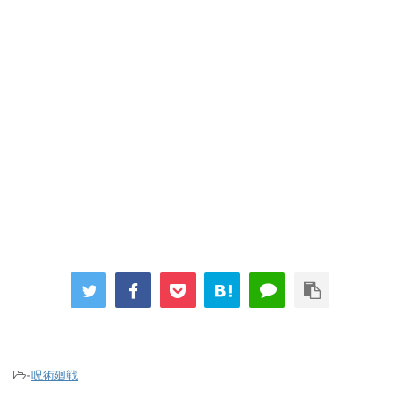
-
呪術廻戦