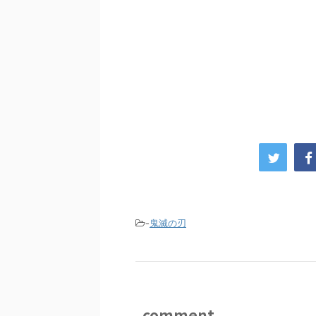
-
鬼滅の刃
comment